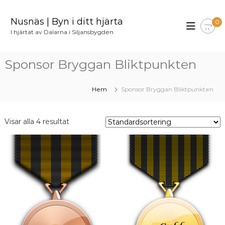
H
o
Nusnäs | Byn i ditt hjärta
0
p
I hjärtat av Dalarna i Siljansbygden
p
a
t
Sponsor Bryggan Bliktpunkten
i
l
l
Hem
Sponsor Bryggan Bliktpunkten
i
n
n
Visar alla 4 resultat
e
h
å
l
l