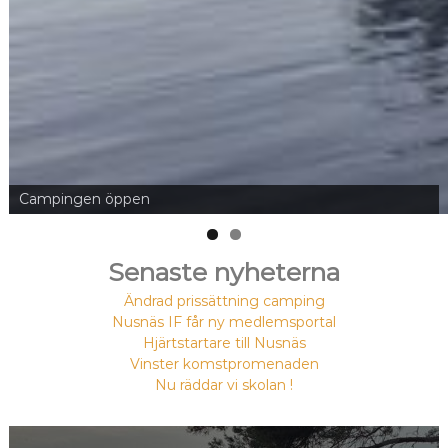
Campingen öppen
Senaste nyheterna
Ändrad prissättning camping
Nusnäs IF får ny medlemsportal
Hjärtstartare till Nusnäs
Vinster komstpromenaden
Nu räddar vi skolan !
free pokies indian dreaming
sizzling hot