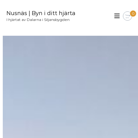
H
o
Nusnäs | Byn i ditt hjärta
0
p
I hjärtat av Dalarna i Siljansbygden
p
a
t
i
l
l
i
n
n
e
h
å
l
l