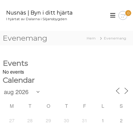
H
o
Nusnäs | Byn i ditt hjärta
0
p
I hjärtat av Dalarna i Siljansbygden
p
a
t
Evenemang
Hem
Evenemang
i
l
l
i
Events
n
No events
n
e
Calendar
h
å
l
l
M
T
O
T
F
L
S
27
28
29
30
31
1
2