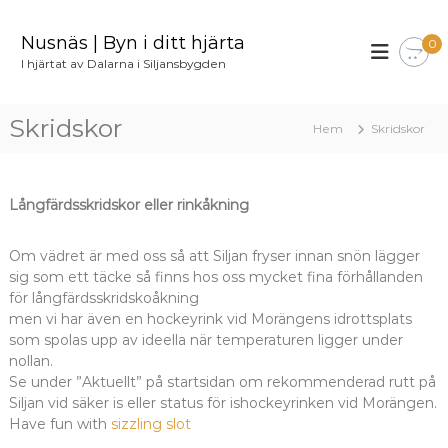
H
o
Nusnäs | Byn i ditt hjärta
0
p
I hjärtat av Dalarna i Siljansbygden
p
a
t
Skridskor
Hem
Skridskor
i
l
l
i
Långfärdsskridskor eller rinkåkning
n
n
Om vädret är med oss så att Siljan fryser innan snön lägger
e
sig som ett täcke så finns hos oss mycket fina förhållanden
h
för långfärdsskridskoåkning
å
men vi har även en hockeyrink vid Morängens idrottsplats
l
som spolas upp av ideella när temperaturen ligger under
l
nollan.
Se under ”Aktuellt” på startsidan om rekommenderad rutt på
Siljan vid säker is eller status för ishockeyrinken vid Morängen.
Have fun with
sizzling slot