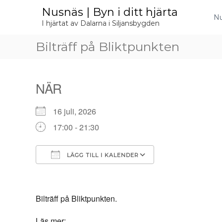
H
Nusnäs | Byn i ditt hjärta
o
Nu
I hjärtat av Dalarna i Siljansbygden
p
p
Bilträff på Bliktpunkten
a
t
i
l
NÄR
l
i
n
16 juli, 2026
n
17:00 - 21:30
e
h
å
LÄGG TILL I KALENDER
l
l
Ladda ner ICS
Google Kalende
Bilträff på Bliktpunkten.
Läs mer: