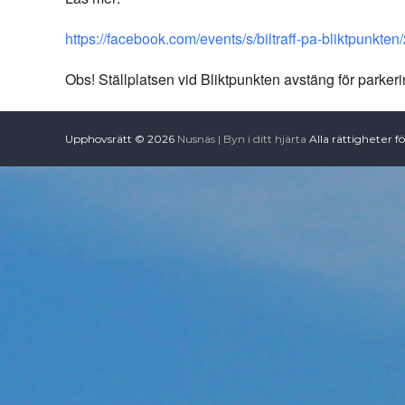
https://facebook.com/events/s/biltraff-pa-bliktpunk
Obs! Ställplatsen vid Bliktpunkten avstäng för parkeri
Upphovsrätt © 2026
Nusnäs | Byn i ditt hjärta
Alla rättigheter f