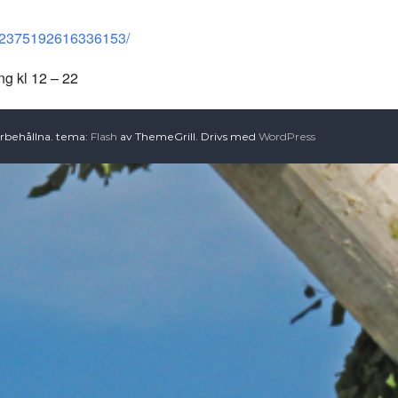
ten/2375192616336153/
ng kl 12 – 22
örbehållna. tema:
Flash
av ThemeGrill. Drivs med
WordPress