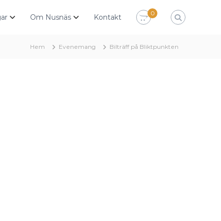
0
ar
Om Nusnäs
Kontakt
Hem
Evenemang
Bilträff på Bliktpunkten
Outlook Live