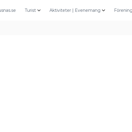
snas.se
Turist
Aktiviteter | Evenemang
Förening
r
iCalendar
Office 365