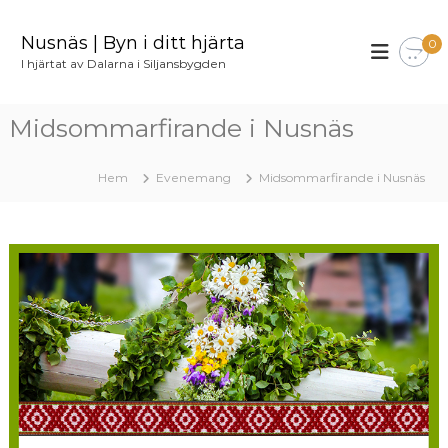
H
o
Nusnäs | Byn i ditt hjärta
0
p
I hjärtat av Dalarna i Siljansbygden
p
a
t
Midsommarfirande i Nusnäs
i
l
l
Hem
Evenemang
Midsommarfirande i Nusnäs
i
n
n
e
h
å
l
l