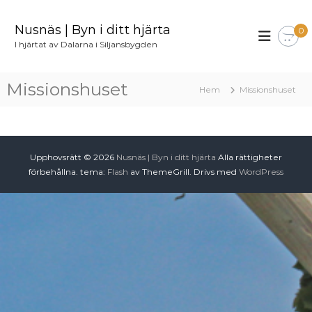
H
o
Nusnäs | Byn i ditt hjärta
0
p
I hjärtat av Dalarna i Siljansbygden
p
a
t
Missionshuset
Hem
Missionshuset
i
l
l
i
n
Upphovsrätt © 2026
Nusnäs | Byn i ditt hjärta
Alla rättigheter
n
förbehållna. tema:
Flash
av ThemeGrill. Drivs med
WordPress
e
h
å
l
l