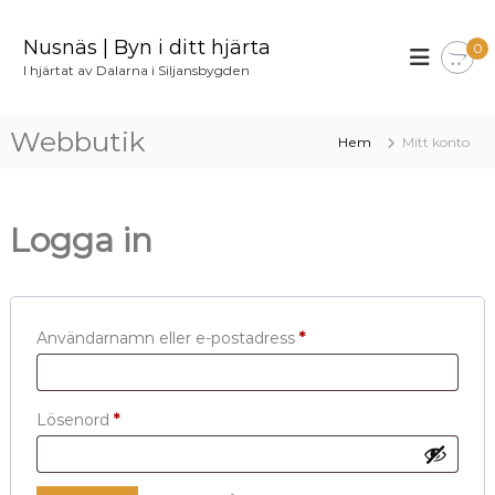
H
o
Nusnäs | Byn i ditt hjärta
0
p
I hjärtat av Dalarna i Siljansbygden
p
a
t
Webbutik
Hem
Mitt konto
i
l
l
i
Logga in
n
n
e
h
å
O
Användarnamn eller e-postadress
*
l
b
l
l
O
Lösenord
*
i
b
g
l
a