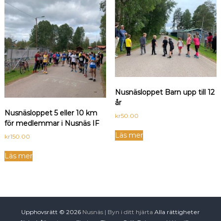
Nusnäsloppet Barn upp till 12
år
Nusnäsloppet 5 eller 10 km
kr
50.00
för medlemmar i Nusnäs IF
Läs mer
kr
150.00
Läs mer
Upphovsrätt © 2026
Nusnäs | Byn i ditt hjärta
Alla rättigheter