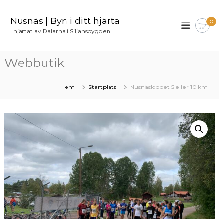
H
o
Nusnäs | Byn i ditt hjärta
0
p
I hjärtat av Dalarna i Siljansbygden
p
a
t
Webbutik
i
l
l
Hem
Startplats
Nusnäsloppet 5 eller 10 km
i
n
n
e
h
å
l
l