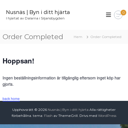
H
o
Nusnäs | Byn i ditt hjärta
0
p
I hjärtat av Dalarna i Siljansbygden
p
a
t
Order Completed
Hem
Order Completed
i
l
l
i
Hoppsan!
n
n
e
Ingen beställningsinformation är tillgänglig eftersom inget köp har
h
gjorts.
å
l
l
back home
Upphovsrätt © 2026
Nusnäs | Byn i ditt hjärta
Alla rättigheter
förbehållna. tema:
Flash
av ThemeGrill. Drivs med
WordPress