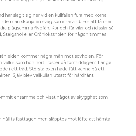
ar slagit sig ner vid en kullfallen fura med korna
 kunde man skönja en svag sommarvind. För att få mer
dra plågsamma flygfän. Kor och får vilar och idisslar så
, Steigshol eller Grönlokssholen för någon timmes
ken från elden kommer några män mot sovholen. För
 en vallur som hon hört i ’öster på förmiddagen’. Länge
e i ett träd. Största oxen hade fått känna på ett
kten. Själv blev vallkullan utsatt för hårdhänt
e kommit ensamma och visat något av skygghet som
n hållits fasttagen men släpptes mot löfte att hämta