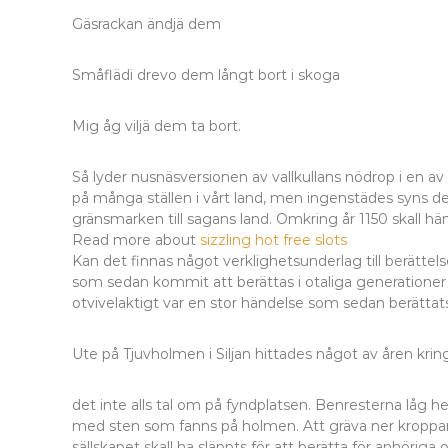
Gäsrackan ändjä dem
Småflädi drevo dem långt bort i skoga
Mig åg viljä dem ta bort.
Så lyder nusnäsversionen av vallkullans nödrop i en av
på många ställen i vårt land, men ingenstädes syns de
gränsmarken till sagans land. Omkring år 1150 skall h
Read more about
sizzling hot free slots
Kan det finnas något verklighetsunderlag till berättel
som sedan kommit att berättas i otaliga generationer
otvivelaktigt var en stor händelse som sedan berättats f
Ute på Tjuvholmen i Siljan hittades något av åren kri
det inte alls tal om på fyndplatsen. Benresterna låg h
med sten som fanns på holmen. Att gräva ner kropparna
sällskapet skall ha släppts för att berätta för anhöriga o