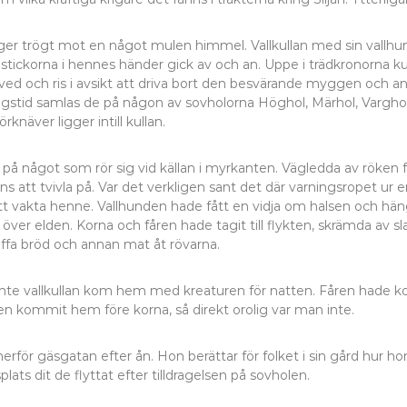
r trögt mot en något mulen himmel. Vallkullan med sin vallhund h
mpstickorna i hennes händer gick av och an. Uppe i trädkronorna
åt ved och ris i avsikt att driva bort den besvärande myggen och an
gstid samlas de på någon av sovholorna Höghol, Märhol, Varghol
örknäver ligger intill kullan.
ing på något som rör sig vid källan i myrkanten. Vägledda av rö
nns att tvivla på. Var det verkligen sant det där varningsropet ur
 vakta henne. Vallhunden hade fått en vidja om halsen och hängd
över elden. Korna och fåren hade tagit till flykten, skrämda av sla
affa bröd och annan mat åt rövarna.
inte vallkullan kom hem med kreaturen för natten. Fåren had
ren kommit hem före korna, så direkt orolig var man inte.
rför gäsgatan efter ån. Hon berättar för folket i sin gård hur ho
ts dit de flyttat efter tilldragelsen på sovholen.