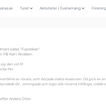
snas.se
Turist
Aktiviteter | Evenemang
Förening
lmänt kallas ”Fupolskan”.
Pål Karl i Älvdalen.
 sig den vid 10
ocke Per.
överfallna av rövare, som började slakta kreaturen. Då gick en av 
kyndade dit , omringade och togo alla rövarna tillfånga, rodde d
 efter Anders Otter