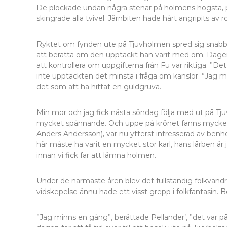
De plockade undan några stenar på holmens högsta, pun
skingrade alla tvivel. Järnbiten hade hårt angripits a
Ryktet om fynden ute på Tjuvholmen spred sig snabbt
att berätta om den upptäckt han varit med om. Dagen e
att kontrollera om uppgifterna från Fu var riktiga. ”D
inte upptäckten det minsta i fråga om känslor. ”Jag mi
det som att ha hittat en guldgruva.
Min mor och jag fick nästa söndag följa med ut på Tj
mycket spännande. Och uppe på krönet fanns mycket rik
Anders Andersson), var nu ytterst intresserad av benhö
här måste ha varit en mycket stor karl, hans lårben är j
innan vi fick far att lämna holmen.
Under de närmaste åren blev det fullständig folkvandr
vidskepelse ännu hade ett visst grepp i folkfantasin.
”Jag minns en gång”, berättade Pellander’, ”det var 