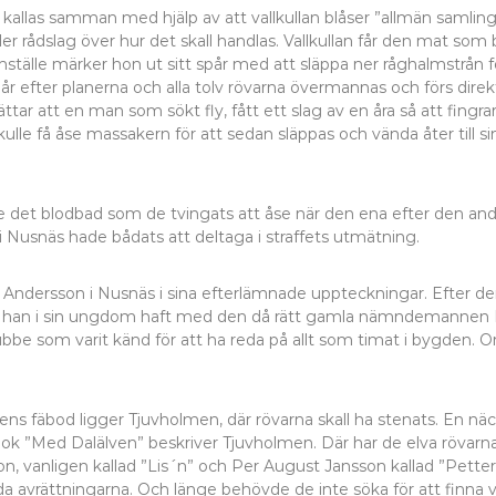
kallas samman med hjälp av att vallkullan blåser ”allmän samling” – 
ler rådslag över hur det skall handlas. Vallkullan får den mat som
ömställe märker hon ut sitt spår med att släppa ner råghalmstrån f
efter planerna och alla tolv rövarna övermannas och förs direkt 
ar att en man som sökt fly, fått ett slag av en åra så att fingra
le få åse massakern för att sedan släppas och vända åter till sin
före det blodbad som de tvingats att åse när den ena efter den 
Nusnäs hade bådats att deltaga i straffets utmätning.
 Andersson i Nusnäs i sina efterlämnade uppteckningar. Efter d
m han i sin ungdom haft med den då rätt gamla nämndemannen 
be som varit känd för att ha reda på allt som timat i bygden. O
ns fäbod ligger Tjuvholmen, där rövarna skall ha stenats. En nä
ok ”Med Dalälven” beskriver Tjuvholmen. Där har de elva rövarna f
, vanligen kallad ”Lis´n” och Per August Jansson kallad ”Petter 
a avrättningarna. Och länge behövde de inte söka för att finna v