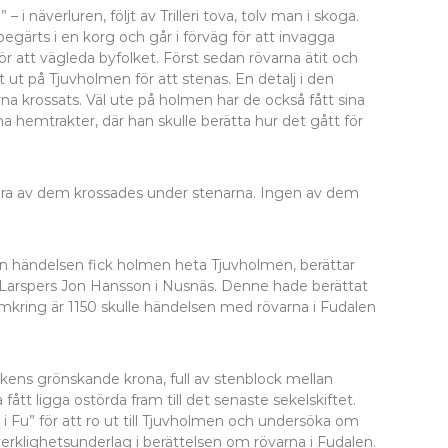
i näverluren, följt av Trilleri tova, tolv man i skoga.
 begärts i en korg och går i förväg för att invagga
ör att vägleda byfolket. Först sedan rövarna ätit och
ut på Tjuvholmen för att stenas. En detalj i den
rna krossats. Väl ute på holmen har de också fått sina
a hemtrakter, där han skulle berätta hur det gått för
andra av dem krossades under stenarna. Ingen av dem
en händelsen fick holmen heta Tjuvholmen, berättar
Larspers Jon Hansson i Nusnäs. Denne hade berättat
mkring är 1150 skulle händelsen med rövarna i Fudalen
ckens grönskande krona, full av stenblock mellan
ått ligga ostörda fram till det senaste sekelskiftet.
i Fu” för att ro ut till Tjuvholmen och undersöka om
erklighetsunderlag i berättelsen om rövarna i Fudalen.