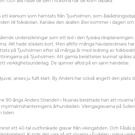
en. Och alla hade de ben i fickorna när de kom tillbaka.
ts ett kranium som hämtats från Tjuvholmen, som åskådningsobjek
inden till folkskolan. Kanske den skallen åter kommer i dagen om
ende undersökningar som ett led i den fysiska riksplaneringen
 Allt hade städats bort. Men alltför många hävdatecknare har fo
tats på Tjuvholmen efter så många år med ledning av folkberätte
ättningarna på Tjuvholmen. Att gamla berättelser kunnat spåras som
ett verklighetsunderlag. De spinner alltid på en sann händelse.
 tjuvar, anses ju fullt klart. By Anders har också angett den pla
e 90-åriga Anders Stranden i Nusnäs berättade han att rövarna ko
sta myrmalmshanteringens århundraden. Vikingagravarna på Soller
 tiden.
nst ett 40-tal outforskade gravar från vikingatiden. Och Fåsås
ärnbäraland. Kunde det vara så att rövarna i Fudalen i själva ver