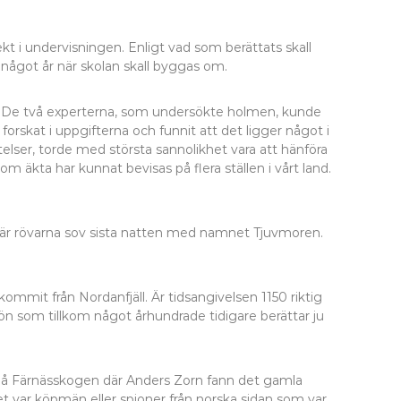
t i undervisningen. Enligt vad som berättats skall
 något år när skolan skall byggas om.
. De två experterna, som undersökte holmen, kunde
rskat i uppgifterna och funnit att det ligger något i
lser, torde med största sannolikhet vara att hänföra
 äkta har kunnat bevisas på flera ställen i vårt land.
ts där rövarna sov sista natten med namnet Tjuvmoren.
mmit från Nordanfjäll. Är tidsangivelsen 1150 riktig
ön som tillkom något århundrade tidigare berättar ju
 på Färnässkogen där Anders Zorn fann det gamla
ket var köpmän eller spioner från norska sidan som var