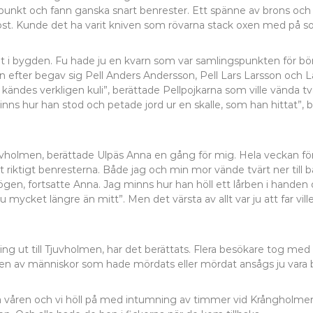
kt och fann ganska snart benrester. Ett spänne av brons och res
v rost. Kunde det ha varit kniven som rövarna stack oxen med på 
 i bygden. Fu hade ju en kvarn som var samlingspunkten för bön
fter begav sig Pell Anders Andersson, Pell Lars Larsson och Lar
et kändes verkligen kuli”, berättade Pellpojkarna som ville vända
nns hur han stod och petade jord ur en skalle, som han hittat”, 
uvholmen, berättade Ulpäs Anna en gång för mig. Hela veckan för
tigt benresterna. Både jag och min mor vände tvärt ner till båt
gen, fortsatte Anna. Jag minns hur han höll ett lårben i handen 
u mycket längre än mitt”. Men det värsta av allt var ju att far vi
ing ut till Tjuvholmen, har det berättats. Flera besökare tog med
 Ben av människor som hade mördats eller mördat ansågs ju vara b
på våren och vi höll på med intumning av timmer vid Krångholmen