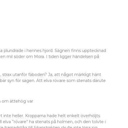
ilka plundrade i hennes hjord. Sägnen finns upptecknad
 en mil söder om Mora. I tiden ligger händelsen på
, strax utanför fäboden? Ja, att något märkligt hänt
bär syn för sägen. Att elva rövare som stenats därute
ga om ättehög var
 inte heller. Kropparna hade helt enkelt överhöljts
 elva ”rövare” ha stenats på holmen, och den tolvte i
e härnadståg till Siljanstrakten skulle inte löna sig.