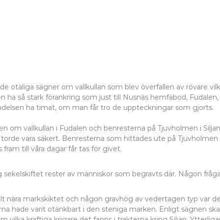
 de otaliga sägner om vallkullan som blev överfallen av rövare v
n ha så stark förankring som just till Nusnäs hemfäbod, Fudalen,
ändelsen ha timat, om man får tro de uppteckningar som gjorts.
sen om vallkullan i Fudalen och benresterna på Tjuvholmen i Siljan
 torde vara säkert. Benresterna som hittades ute på Tjuvholmen 
ram till våra dagar får tas för givet.
ng sekelskiftet rester av människor som begravts där. Någon frå
elt nära markskiktet och någon gravhög av vedertagen typ var det
 hade varit otänkbart i den steniga marken. Enligt sägnen skall
m vilka kraftiga krigare det fanns i trakterna kring Siljan. Ytterligar