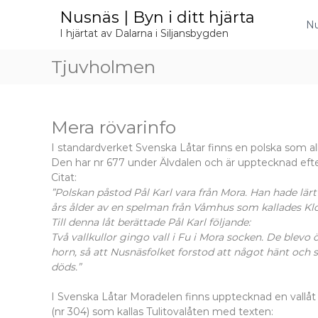
H
Nusnäs | Byn i ditt hjärta
o
Nu
I hjärtat av Dalarna i Siljansbygden
p
p
Tjuvholmen
a
t
i
l
Mera rövarinfo
l
i
I standardverket Svenska Låtar finns en polska som al
n
Den har nr 677 under Älvdalen och är upptecknad efter 
n
Citat:
e
”Polskan påstod Pål Karl vara från Mora. Han hade lärt
h
års ålder av en spelman från Våmhus som kallades Kl
å
Till denna låt berättade Pål Karl följande:
l
Två vallkullor gingo vall i Fu i Mora socken. De blevo 
l
horn, så att Nusnäsfolket forstod att något hänt och s
döds.”
I Svenska Låtar Moradelen finns upptecknad en vallåt
(nr 304) som kallas Tulitovalåten med texten: