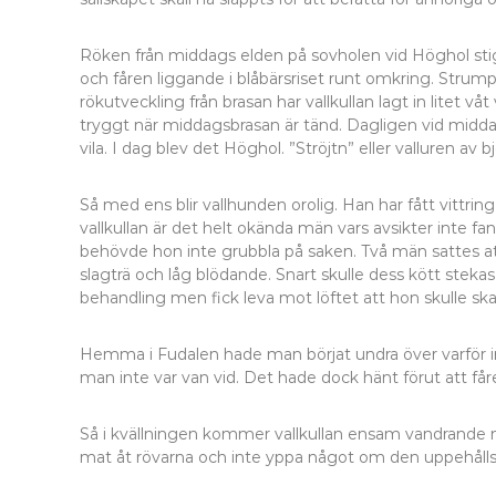
Röken från middags elden på sovholen vid Höghol stige
och fåren liggande i blåbärsriset runt omkring. Stru
rökutveckling från brasan har vallkullan lagt in litet v
tryggt när middagsbrasan är tänd. Dagligen vid midda
vila. I dag blev det Höghol. ”Ströjtn” eller valluren av bj
Så med ens blir vallhunden orolig. Han har fått vittr
vallkullan är det helt okända män vars avsikter inte fa
behövde hon inte grubbla på saken. Två män sattes att
slagträ och låg blödande. Snart skulle dess kött stekas 
behandling men fick leva mot löftet att hon skulle sk
Hemma i Fudalen hade man börjat undra över varför 
man inte var van vid. Det hade dock hänt förut att få
Så i kvällningen kommer vallkullan ensam vandrande ne
mat åt rövarna och inte yppa något om den uppehållspla