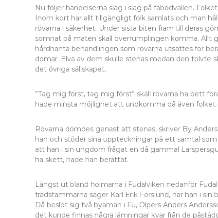
Nu följer händelserna slag i slag på fäbodvallen. Folket 
Inom kort har allt tillgängligt folk samlats och man hål
rövarna i säkerhet. Under sista biten fram till deras g
somnat på maten skall överrumplingen komma. Allt går 
hårdhänta behandlingen som rövarna utsattes för berätt
domar. Elva av dem skulle stenas medan den tolvte skul
det övriga sällskapet.
”Tag mig först, tag mig först” skall rövarna ha bett 
hade minsta möjlighet att undkomma då även folket i 
Rövarna dömdes genast att stenas, skriver By Anders
han och stöder sina uppteckningar på ett samtal so
att han i sin ungdom frågat en då gammal Larspersgub
ha skett, hade han berättat.
Längst ut bland holmarna i Fudalviken nedanför Fudale
trädstammarna säger Karl Erik Forslund, när han i sin b
Då beslöt sig två byamän i Fu, Olpers Anders Andersson
det kunde finnas några lämningar kvar från de påstådd