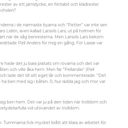
ter av ett järnstycke, en flintabit och klädrester
sovholen?
derna i de närmaste byarna och ”Petter” var inte sen
s Lidén, även kallad Larsols Lars, ut på holmen för
 tvärt när de såg benresterna. Men Larsols Lars bekom
berättade Pell Anders för mig en gång. För Lasse var
e hade det ju bara pratats om rövarna och det var
en och ville åka hem. Men far ”Pellander’ (Pell
och lade det till sitt eget lår och kommenterade: ”Det
lle ha ben med sig i båten. 0, hur rädda jag och mor var
 sig ben hem. Det var ju på den tiden när trolldom och
etydelsefulla vid utövandet av trolldom.
. Tummarna fick mycket brått att klara av arbetet för