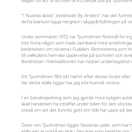
dagen för att få tid över till ett besök ute på Tjuvholm
”I Nusnäs skola”, berättade By Anders”, har det funni
detta kranium ligga nergrävt i sågspånfyllningen på v
Under sommaren 1972 var Tjuvholmen föremål för ingå
inte finna något som hade samband med avrättningarna.
berättelsen om rövarna i Fudalen. Benresterna som hit
till vallkullans hemska upplevelse på sovholen och avr
Berättelser i folktraditionen har nästan undantagslöst 
Att Tjuvholmen fått sitt namn efter dessa rövare eller
Var detta ställe ligger har jag inte kunnat utröna.
I en bandinspelning som jag gjorde med nyligen avlidn
skall händelsen ha inträffat under tiden för den stör
också om att det funnits gott om folk här uppe på den
Öster om Tjuvholmen ligger Skeisnäs udde, som har mi
eldhuset är också en länk i den linje som berättar om J