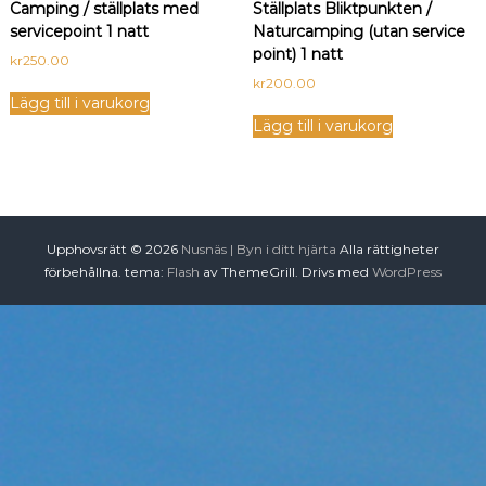
Camping / ställplats med
Ställplats Bliktpunkten /
servicepoint 1 natt
Naturcamping (utan service
point) 1 natt
kr
250.00
kr
200.00
Lägg till i varukorg
Lägg till i varukorg
Upphovsrätt © 2026
Nusnäs | Byn i ditt hjärta
Alla rättigheter
förbehållna. tema:
Flash
av ThemeGrill. Drivs med
WordPress