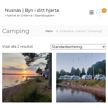
H
o
Nusnäs | Byn i ditt hjärta
0
p
I hjärtat av Dalarna i Siljansbygden
p
a
t
Camping
Hem
Produkter märkta ”Camping”
i
l
l
Visar alla 2 resultat
i
n
n
e
h
å
l
l