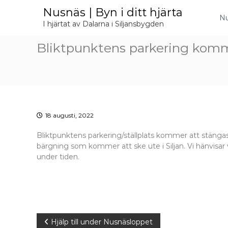
H
Nusnäs | Byn i ditt hjärta
o
Nu
I hjärtat av Dalarna i Siljansbygden
p
p
Bliktpunktens parkering komme
a
t
i
l
l
i
n
18 augusti, 2022
n
e
Bliktpunktens parkering/ställplats kommer att stängas
h
bärgning som kommer att ske ute i Siljan. Vi hänvisar
å
under tiden.
l
l
I
Hjälp till under Nusnäsloppet