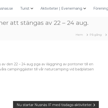
snas.se
Turist
Aktiviteter | Evenemang
Förening
r att stängas av 22 – 24 aug.
Hem
På gång
 av den 22 – 24 aug pga av iläggning av pontoner till en
 våra campinggäster till vår naturcamping vid badplatsen
Nu startar Nusnäs IF med tisdags-aktiviteter.